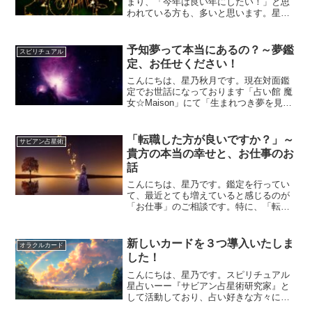
まり、「今年は良い年にしたい！」と思
われている方も、多いと思います。星乃
秋月の「スピリチュアル星占い～サビア
ン占星術」では、あなたが開運する方法
を、具体的にお伝えしております。「水
予知夢って本当にあるの？～夢鑑
スピリチュアル
泳」「ハンドメイド」...
定、お任せください！
こんにちは、星乃秋月です。現在対面鑑
定でお世話になっております「占い館 魔
女☆Maison」にて「生まれつき夢を見る
タイプです」とプロフィールに書いてお
りますので、たまにいただく「夢」につ
いてのご相談。とても大好きですし得意
「転職した方が良いですか？」～
サビアン占星術
なお話です！今頃...
貴方の本当の幸せと、お仕事のお
話
こんにちは、星乃です。鑑定を行ってい
て、最近とても増えていると感じるのが
「お仕事」のご相談です。特に、「転職
をしようか迷っている」という方がとて
も多い印象を持っております。実はこう
いった動きは、占星術界の見解ではごく
新しいカードを３つ導入いたしま
オラクルカード
自然なことと言えます。占...
した！
こんにちは、星乃です。スピリチュアル
星占いーー『サビアン占星術研究家』と
して活動しており、占い好きな方々にご
好評いただいて来ましたが、最近では、