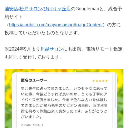
浦安店
/
松戸サロン
/
ひばりヶ丘店
のGooglemapと、総合予
約サイト
（
https://coubic.com/majyomaison#pageContent
）の方に
投稿していただいたものとなります。
※2024年9月より
川越サロン
にも出演。電話リモート鑑定
も同じく受付しております。