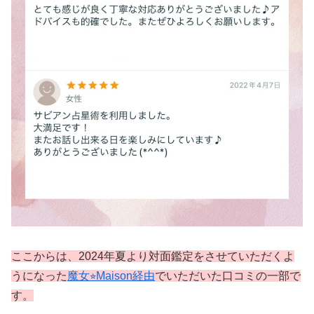
ここからは、
2024
年
夏より
対面鑑定をさせていただくよ
うになった
魔女⭐︎Maison経由
でいただいた口コミの一部で
す。