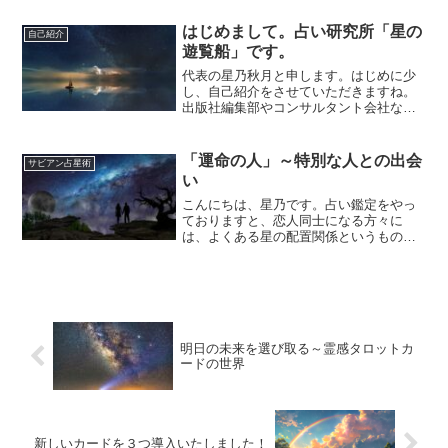
対面・リモート占いどちらでも、カード
占いでのご指名も非常に多くなっており
はじめまして。占い研究所「星の
自己紹介
ます！お客様にいただいた...
遊覧船」です。
代表の星乃秋月と申します。はじめに少
し、自己紹介をさせていただきますね。
出版社編集部やコンサルタント会社など
の経験を経て、たどり着いたのが「占い
師」でした。霊感の強かった祖母から、
「予知夢とは何か」を教わったのは、私
「運命の人」～特別な人との出会
サビアン占星術
が小学1年生の頃までさか...
い
こんにちは、星乃です。占い鑑定をやっ
ておりますと、恋人同士になる方々に
は、よくある星の配置関係というものが
あります。「貴方にとって、運命の人だ
と感じる人」ということでもあるかもし
れません。少し専門的な内容ですが、具
体例をご紹介しますと…。1...
明日の未来を選び取る～霊感タロットカ
ードの世界
新しいカードを３つ導入いたしました！